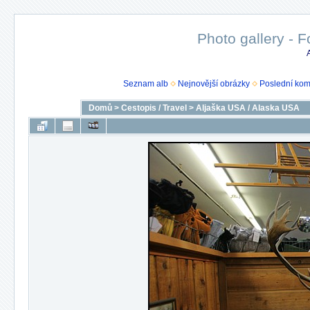
Photo gallery - F
Seznam alb
Nejnovější obrázky
Poslední kom
Domů
>
Cestopis / Travel
>
Aljaška USA / Alaska USA