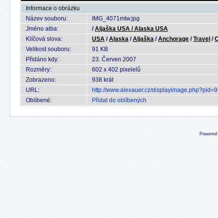
Informace o obrázku
Název souboru:
IMG_4071mtw.jpg
Jméno alba:
/
Aljaška USA / Alaska USA
Klíčová slova:
USA
/
Alaska
/
Aljaška
/
Anchorage
/
Travel
/
C
Velikost souboru:
91 KB
Přidáno kdy:
23. Červen 2007
Rozměry:
602 x 402 pixelelů
Zobrazeno:
938 krát
URL:
http://www.alexauer.cz/displayimage.php?pid=
Oblíbené:
Přidat do oblíbených
Powered