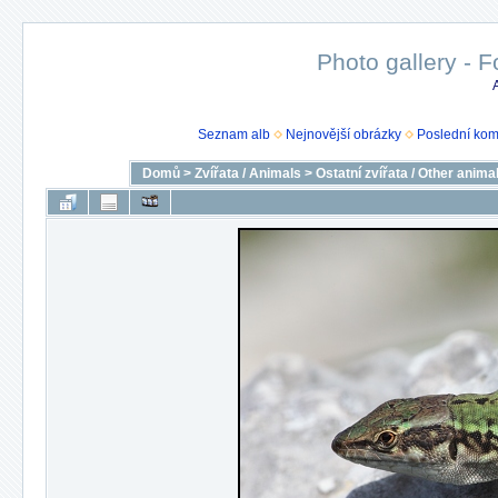
Photo gallery - F
Seznam alb
Nejnovější obrázky
Poslední kom
Domů
>
Zvířata / Animals
>
Ostatní zvířata / Other anima