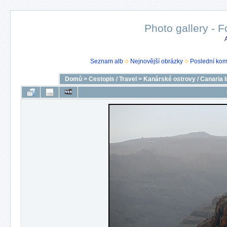
Photo gallery - F
Seznam alb
Nejnovější obrázky
Poslední kom
Domů
>
Cestopis / Travel
>
Kanárské ostrovy / Canaria I