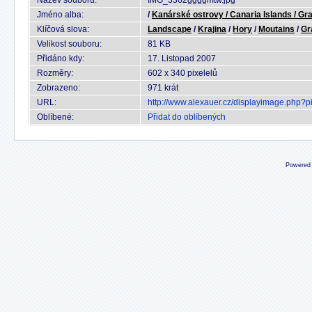
Název souboru:
IMG_3362ggggmtw.jpg
Jméno alba:
/
Kanárské ostrovy / Canaria Islands / Gr
Klíčová slova:
Landscape
/
Krajina
/
Hory
/
Moutains
/
Gr
Velikost souboru:
81 KB
Přidáno kdy:
17. Listopad 2007
Rozměry:
602 x 340 pixelelů
Zobrazeno:
971 krát
URL:
http://www.alexauer.cz/displayimage.php?
Oblíbené:
Přidat do oblíbených
Powered