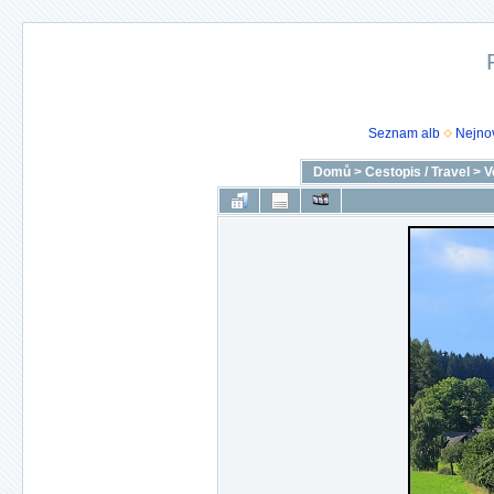
Seznam alb
Nejnov
Domů
>
Cestopis / Travel
>
V