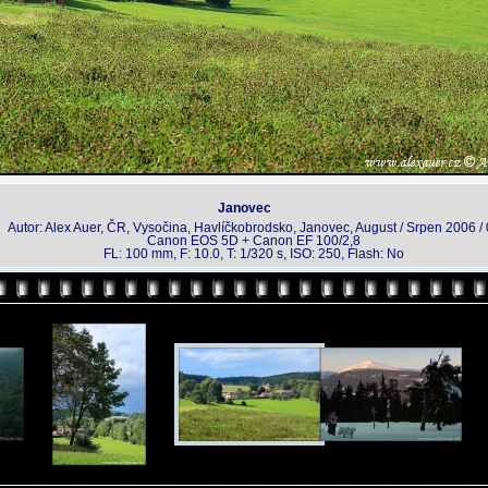
Janovec
Autor: Alex Auer, ČR, Vysočina, Havlíčkobrodsko, Janovec, August / Srpen 2006 /
Canon EOS 5D + Canon EF 100/2,8
FL: 100 mm, F: 10.0, T: 1/320 s, ISO: 250, Flash: No