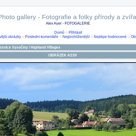
Photo gallery - Fotografie a fotky přírody a zvířa
Alex Auer - FOTOGALERIE
Domů
Přihlásit
ější obrázky
Poslední komentáře
Nejprohlíženější
Nejlépe hodnocené
Ob
esnice Vysočiny / Highland Villages
OBRÁZEK 4/159