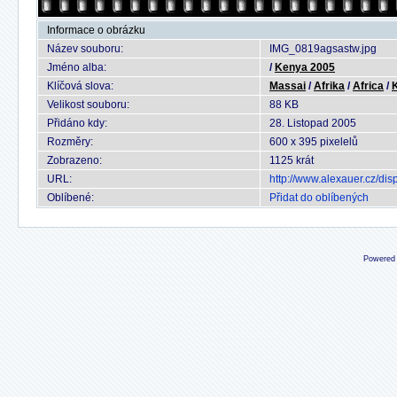
Informace o obrázku
Název souboru:
IMG_0819agsastw.jpg
Jméno alba:
/
Kenya 2005
Klíčová slova:
Massai
/
Afrika
/
Africa
/
Velikost souboru:
88 KB
Přidáno kdy:
28. Listopad 2005
Rozměry:
600 x 395 pixelelů
Zobrazeno:
1125 krát
URL:
http://www.alexauer.cz/d
Oblíbené:
Přidat do oblíbených
Powered