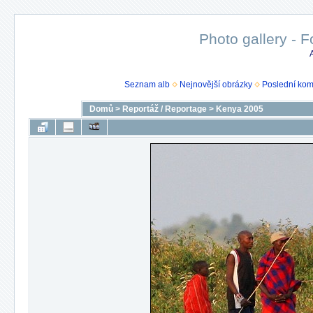
Photo gallery - F
Seznam alb
Nejnovější obrázky
Poslední kom
Domů
>
Reportáž / Reportage
>
Kenya 2005