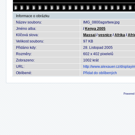
Informace o obrázku
Název souboru:
IMG_0800agsrtww.jpg
Jméno alba:
/
Kenya 2005
Klíčová slova:
Massai
/
vesnice
/
Afrika
/
Afri
Velikost souboru:
97 KB
Přidáno kdy:
28. Listopad 2005
Rozměry:
602 x 402 pixelelů
Zobrazeno:
1002 krát
URL:
http://www.alexauer.cz/displa
Oblíbené:
Přidat do oblíbených
Powered