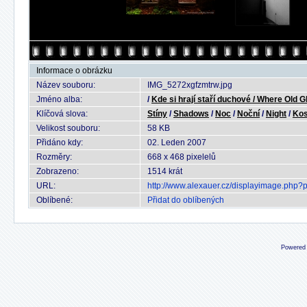
Informace o obrázku
Název souboru:
IMG_5272xgfzmtrw.jpg
Jméno alba:
/
Kde si hrají staří duchové / Where Old 
Klíčová slova:
Stíny
/
Shadows
/
Noc
/
Noční
/
Night
/
Kos
Velikost souboru:
58 KB
Přidáno kdy:
02. Leden 2007
Rozměry:
668 x 468 pixelelů
Zobrazeno:
1514 krát
URL:
http://www.alexauer.cz/displayimage.php?
Oblíbené:
Přidat do oblíbených
Powered