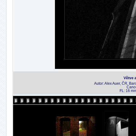
Větve 
Autor: Alex Auer, ČR, Baro
Canon
FL: 16 mm,