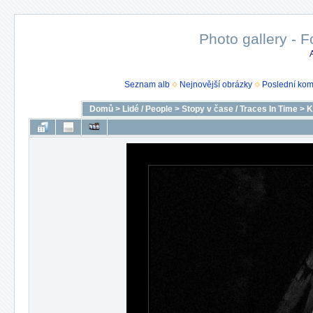
Photo gallery - F
Seznam alb
Nejnovější obrázky
Poslední kom
Domů
>
Lidé / People
>
Stopy v čase / Traces In Time
>
K