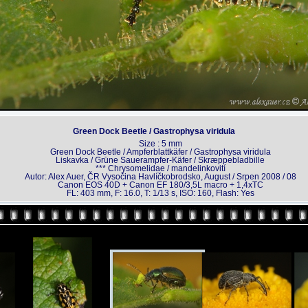
Green Dock Beetle / Gastrophysa viridula
Size : 5 mm
Green Dock Beetle / Ampferblattkäfer / Gastrophysa viridula
Liskavka / Grüne Sauerampfer-Käfer / Skræppebladbille
*** Chrysomelidae / mandelinkovití
Autor: Alex Auer, ČR Vysočina Havlíčkobrodsko, August / Srpen 2008 / 08
Canon EOS 40D + Canon EF 180/3,5L macro + 1,4xTC
FL: 403 mm, F: 16.0, T: 1/13 s, ISO: 160, Flash: Yes