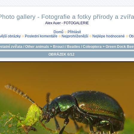
Photo gallery - Fotografie a fotky přírody a zvířa
Alex Auer - FOTOGALERIE
Domů
Přihlásit
ější obrázky
Poslední komentáře
Nejprohlíženější
Nejlépe hodnocené
Ob
statní zvířata / Other animals
>
Brouci / Beatles / Coleoptera
>
Green Dock Beetl
OBRÁZEK 6/12