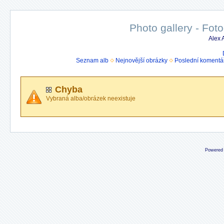
Photo gallery - Foto
Alex
Seznam alb
Nejnovější obrázky
Poslední komentá
Chyba
Vybraná alba/obrázek neexistuje
Powered