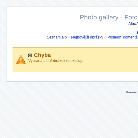
Photo gallery - Foto
Alex
Seznam alb
Nejnovější obrázky
Poslední komentá
Chyba
Vybraná alba/obrázek neexistuje
Powered