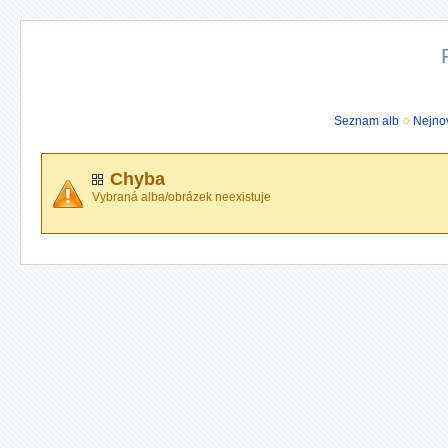
Seznam alb
Nejnov
Chyba
Vybraná alba/obrázek neexistuje