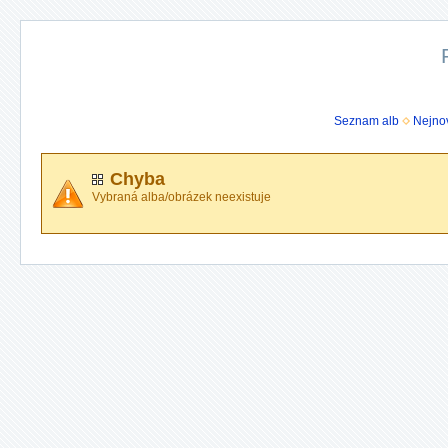
Seznam alb
Nejnov
Chyba
Vybraná alba/obrázek neexistuje