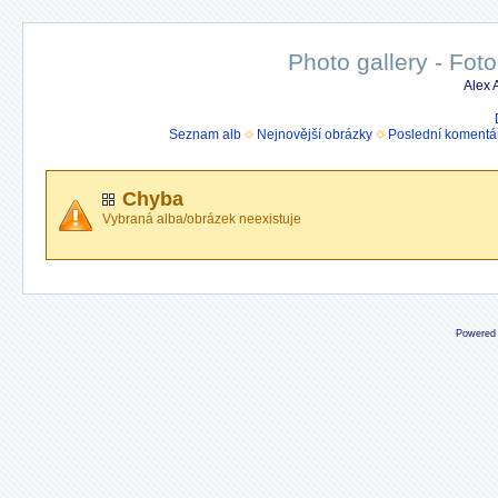
Photo gallery - Foto
Alex
Seznam alb
Nejnovější obrázky
Poslední komentá
Chyba
Vybraná alba/obrázek neexistuje
Powered