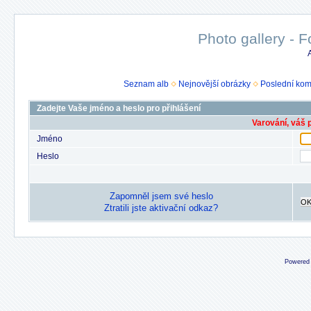
Photo gallery - F
Seznam alb
Nejnovější obrázky
Poslední kom
Zadejte Vaše jméno a heslo pro přihlášení
Varování, váš 
Jméno
Heslo
Zapomněl jsem své heslo
O
Ztratili jste aktivační odkaz?
Powered