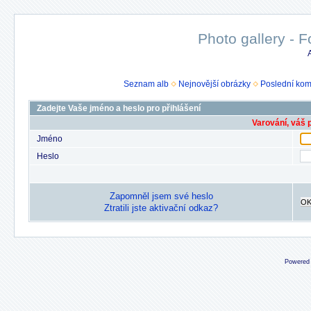
Photo gallery - F
Seznam alb
Nejnovější obrázky
Poslední kom
Zadejte Vaše jméno a heslo pro přihlášení
Varování, váš 
Jméno
Heslo
Zapomněl jsem své heslo
O
Ztratili jste aktivační odkaz?
Powered