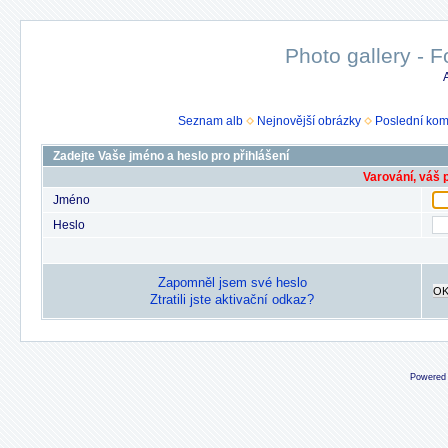
Photo gallery - F
Seznam alb
Nejnovější obrázky
Poslední kom
Zadejte Vaše jméno a heslo pro přihlášení
Varování, váš 
Jméno
Heslo
Zapomněl jsem své heslo
O
Ztratili jste aktivační odkaz?
Powered