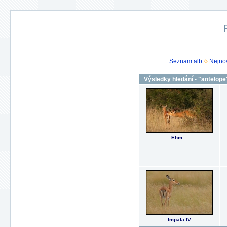
Seznam alb
Nejnov
Výsledky hledání - "antelope
Ehm...
Impala IV