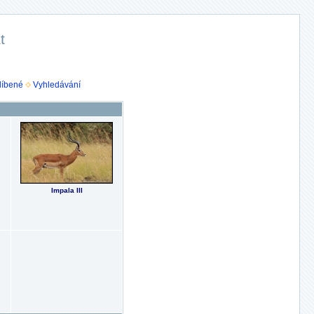
t
líbené
Vyhledávání
Impala III