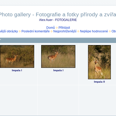
Photo gallery - Fotografie a fotky přírody a zvířa
Alex Auer - FOTOGALERIE
Domů
Přihlásit
ější obrázky
Poslední komentáře
Nejprohlíženější
Nejlépe hodnocené
Ob
"
Impala I
Impala I
Impala II