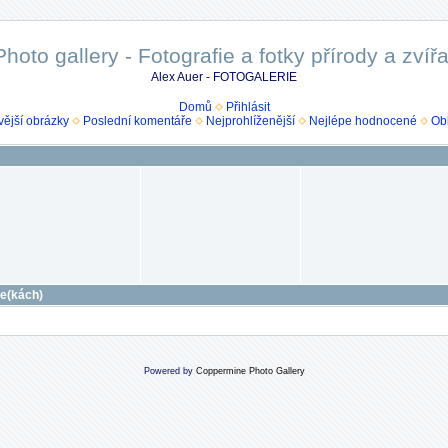
Photo gallery - Fotografie a fotky přírody a zvířa
Alex Auer - FOTOGALERIE
Domů
Přihlásit
ější obrázky
Poslední komentáře
Nejprohlíženější
Nejlépe hodnocené
Ob
ce(kách)
Powered by
Coppermine Photo Gallery