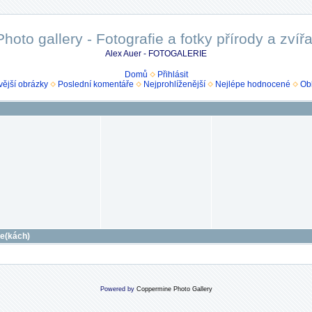
Photo gallery - Fotografie a fotky přírody a zvířa
Alex Auer - FOTOGALERIE
Domů
Přihlásit
ější obrázky
Poslední komentáře
Nejprohlíženější
Nejlépe hodnocené
Ob
ce(kách)
Powered by
Coppermine Photo Gallery