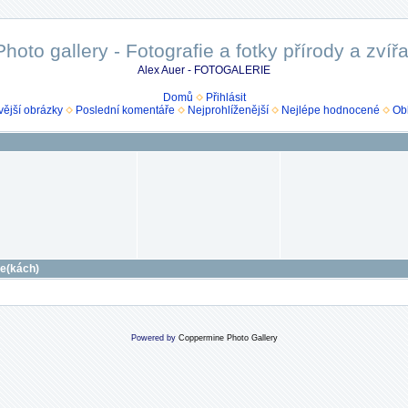
Photo gallery - Fotografie a fotky přírody a zvířa
Alex Auer - FOTOGALERIE
Domů
Přihlásit
ější obrázky
Poslední komentáře
Nejprohlíženější
Nejlépe hodnocené
Ob
ce(kách)
Powered by
Coppermine Photo Gallery