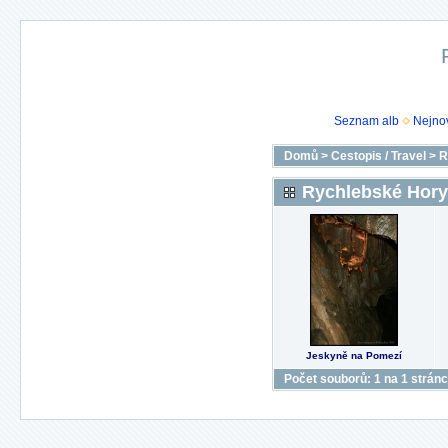
Seznam alb
Nejnov
Domů
>
Cestopis / Travel
>
R
Rychlebské Hory
Jeskyně na Pomezí
Počet souborů: 1 na 1 strán