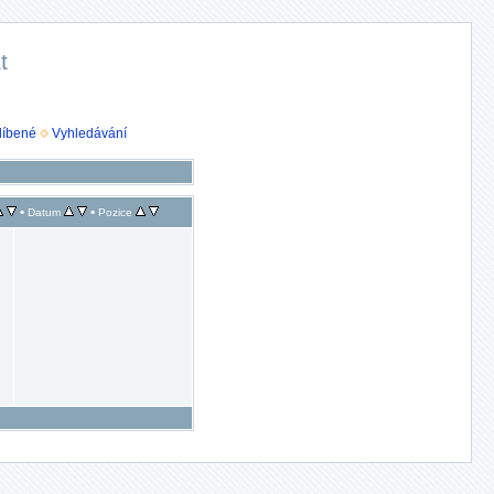
t
líbené
Vyhledávání
•
•
Datum
Pozice