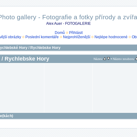
Photo gallery - Fotografie a fotky přírody a zvířa
Alex Auer - FOTOGALERIE
Domů
Přihlásit
ější obrázky
Poslední komentáře
Nejprohlíženější
Nejlépe hodnocené
Ob
ychlebské Hory / Rychlebske Hory
 / Rychlebske Hory
•
Název
Název souboru
ce(kách)