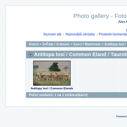
Photo gallery - Foto
Alex
Seznam alb
Nejnovější obrázky
Poslední komentá
Domů
>
Zvířata / Animals
>
Savci / Mammals
>
Antilopa losí
Antilopa losí / Common Eland / Tauro
Antilopy losí / Common Elands
Počet souborů: 1 na 1 stránce(kách)
Powered