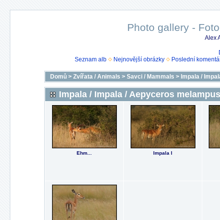
Photo gallery - Foto
Alex
Seznam alb
Nejnovější obrázky
Poslední komentá
Domů
>
Zvířata / Animals
>
Savci / Mammals
>
Impala / Impa
Impala / Impala / Aepyceros melampu
Ehm...
Impala I